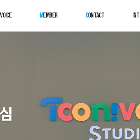
 VOICE
M
EMBER
C
ONTACT
I
NT