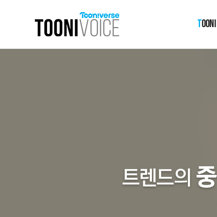
T
OONI